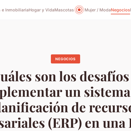
 e Inmobiliaria
Hogar y Vida
Mascotas
Mujer / Moda
Negocios
NEGOCIOS
uáles son los desafíos
plementar un sistema
lanificación de recurs
ariales (ERP) en un