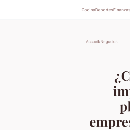
Cocina
Deportes
Finanzas
Accueil
›
Negocios
¿C
im
p
empres