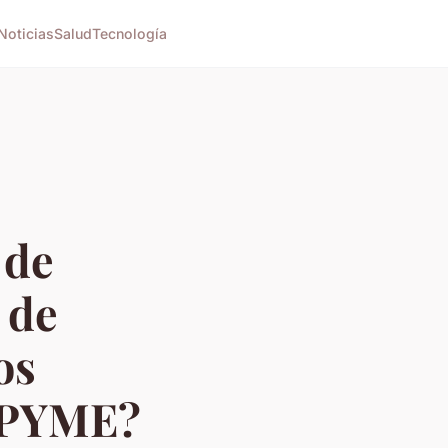
Noticias
Salud
Tecnología
 de
 de
os
a PYME?