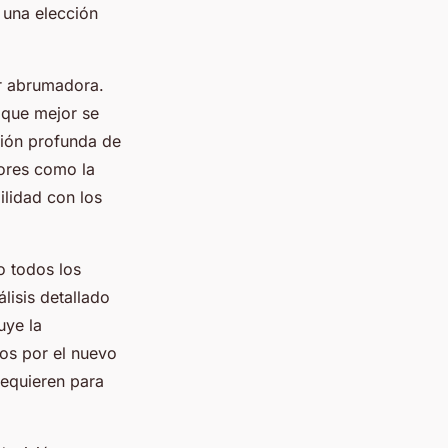
 una elección
.
ar abrumadora.
e que mejor se
ción profunda de
tores como la
ilidad con los
 todos los
lisis detallado
uye la
dos por el nuevo
requieren para