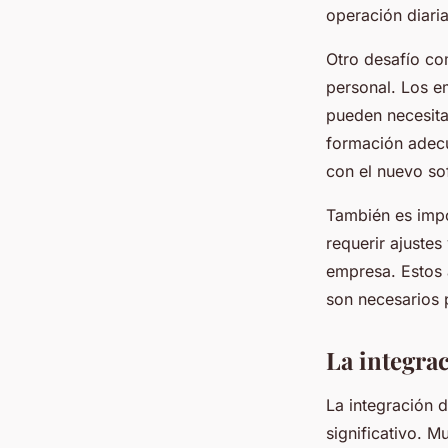
operación diari
Otro desafío co
personal. Los e
pueden necesita
formación adecu
con el nuevo sof
También es impo
requerir ajuste
empresa. Estos 
son necesarios 
La integra
La integración 
significativo. 