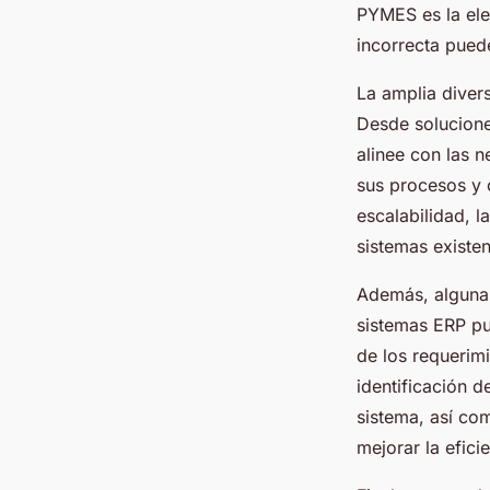
PYMES es la el
incorrecta puede
La amplia diver
Desde solucion
alinee con las 
sus procesos y 
escalabilidad, l
sistemas existen
Además, alguna
sistemas ERP pue
de los requerim
identificación 
sistema, así co
mejorar la efici