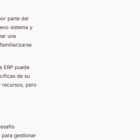
or parte del
evo sistema y
nar una
amiliarizarse
ma ERP puede
cíficas de su
y recursos, pero
desafío
 para gestionar