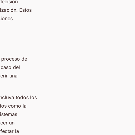
decisión
ización. Estos
ciones
el proceso de
acaso del
erir una
incluya todos los
ctos como la
sistemas
ecer un
fectar la