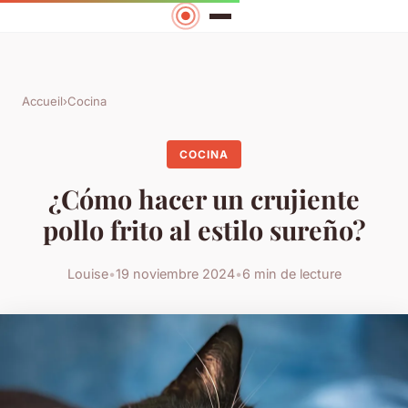
Accueil
›
Cocina
COCINA
¿Cómo hacer un crujiente
pollo frito al estilo sureño?
Louise
•
19 noviembre 2024
•
6 min de lecture